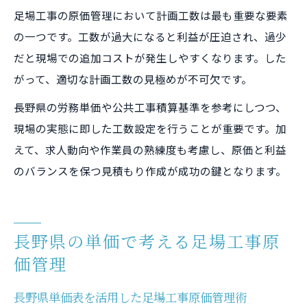
足場工事の原価管理において計画工数は最も重要な要素
単価表と連動した足場工事利益確保のポイ
の一つです。工数が過大になると利益が圧迫され、過少
ント
だと現場での追加コストが発生しやすくなります。した
足場工事利益率を高める労務単価の分析法
がって、適切な計画工数の見極めが不可欠です。
長野県の労務単価や公共工事積算基準を参考にしつつ、
現場の実態に即した工数設定を行うことが重要です。加
えて、求人動向や作業員の熟練度も考慮し、原価と利益
のバランスを保つ見積もり作成が成功の鍵となります。
長野県の単価で考える足場工事原
価管理
長野県単価表を活用した足場工事原価管理術