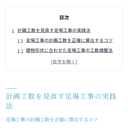
目次
計画工数を見直す足場工事の実践法
足場工事の計画工数を正確に算出するコツ
建物形状に合わせた足場工事の工数調整法
現場条件別に見る足場工事計画工数の工夫
点
掛m2計算と足場工事計画工数のつながりを
解説
計画工数を見直す足場工事の実践
工事原価を左右する足場工事計画工数の見
法
極め
長野県の単価で考える足場工事原価管理
足場工事の計画工数を正確に算出するコツ
長野県単価表を活用した足場工事原価管理