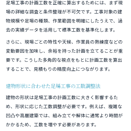
足場工事の計画工数を正確に算出するためには、まず現
術
場の詳細な調査と条件整理が不可欠です。工事対象の建
足場工事の原価管理に役立つ長野県単価の
物規模や足場の種類、作業範囲を明確にしたうえで、過
ポイント
去の実績データを活用して標準工数を基準化します。
長野県労務単価で押さえる足場工事のコス
さらに、現場ごとの特性や天候、作業員の熟練度などの
ト管理
変動要因を加味し、余裕を持った計画を立てることが重
公共工事単価公表と足場工事原価管理の実
要です。こうした多角的な視点をもとに計画工数を算出
際
することで、見積もりの精度向上につながります。
長野県積算基準を考慮した足場工事原価最
適化法
建物形状に合わせた足場工事の工数調整法
掛m2算出から始める見積もり精度向上術
建物の形状は足場工事の計画工数に大きく影響するた
足場工事の掛m2計算式と見積もり精度アッ
め、形状に応じた工数調整が必要です。例えば、複雑な
プ
凹凸や高層建築では、組み立てや解体に通常より時間が
かかるため、工数を増やす必要があります。
掛m2の正確な算出が足場工事見積もりを左