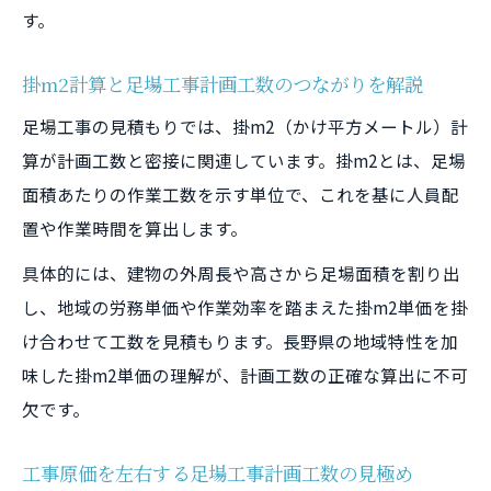
す。
把握
積算基準による足場工事のコスト差と注意
掛m2計算と足場工事計画工数のつながりを解説
点
足場工事の見積もりでは、掛m2（かけ平方メートル）計
足場工事原価と求人動向の意外な関係性
算が計画工数と密接に関連しています。掛m2とは、足場
足場工事原価と求人動向が与える相互影響
面積あたりの作業工数を示す単位で、これを基に人員配
求人動向を踏まえた足場工事原価の考え方
置や作業時間を算出します。
足場屋日当の変動が工事原価に及ぼす影響
具体的には、建物の外周長や高さから足場面積を割り出
人件費の高騰と足場工事原価管理の新常識
し、地域の労務単価や作業効率を踏まえた掛m2単価を掛
足場工事求人動向が現場経営に与える影響
け合わせて工数を見積もります。長野県の地域特性を加
労務単価情報を活用した利益確保のコツ
味した掛m2単価の理解が、計画工数の正確な算出に不可
欠です。
長野県労務単価で見る足場工事利益確保法
足場工事の利益を守る最新労務単価活用術
工事原価を左右する足場工事計画工数の見極め
労務単価情報を活かした足場工事原価管理