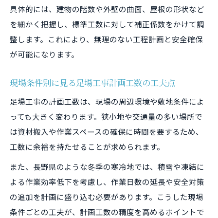
右
具体的には、建物の階数や外壁の曲面、屋根の形状など
足場工事見積もりで掛m2算出を徹底する理
を細かく把握し、標準工数に対して補正係数をかけて調
由
整します。これにより、無理のない工程計画と安全確保
長野県積算単価を意識した掛m2算出の流れ
が可能になります。
工事規模ごとに異なる掛m2算出法のポイン
現場条件別に見る足場工事計画工数の工夫点
ト
足場工事の計画工数は、現場の周辺環境や敷地条件によ
積算基準に基づく足場工事の比較ポイント
っても大きく変わります。狭小地や交通量の多い場所で
長野県積算基準を踏まえた足場工事の比較
は資材搬入や作業スペースの確保に時間を要するため、
法
工数に余裕を持たせることが求められます。
足場工事積算基準が異なる場合の注目ポイ
また、長野県のような冬季の寒冷地では、積雪や凍結に
ント
よる作業効率低下を考慮し、作業日数の延長や安全対策
比較で見抜く足場工事積算基準の現場活用
の追加を計画に盛り込む必要があります。こうした現場
法
条件ごとの工夫が、計画工数の精度を高めるポイントで
公共工事単価と足場工事積算基準の違いを