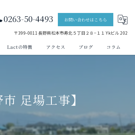
0263-50-4493
お問い合わせはこちら
〒399-0011 長野県松本市寿北５丁目２８−１１ Ykビル 202
Lactの特徴
アクセス
ブログ
コラム
新築
よくある質問
リフォーム
市 足場工事】
解体
塩尻市の足場工事
安曇野市の足場工事